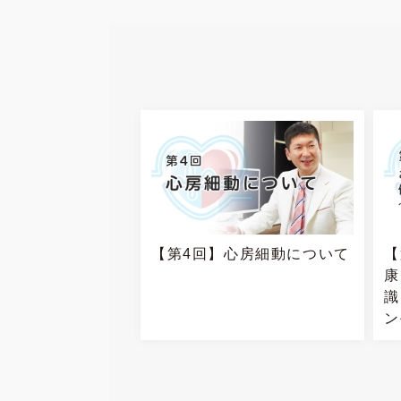
【第4回】心房細動について
【
康
識
ン