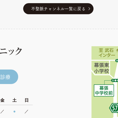
不整脈チャンネル一覧に戻る
ン診療
金
土
日
／
●
／